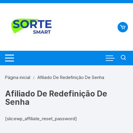
Pular
para
o
conteúdo
Página inicial
Afiliado De Redefinição De Senha
Afiliado De Redefinição De
Senha
[slicewp_affiliate_reset_password]