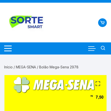
Pular
para
o
conteúdo
Início
/
MEGA-SENA
/ Bolão Mega-Sena 2978