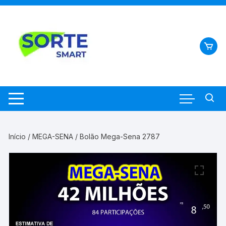
Pular
para
o
conteúdo
Início
/
MEGA-SENA
/ Bolão Mega-Sena 2787