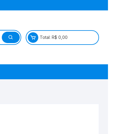
Total:
R$
0,00