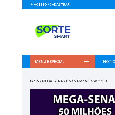
Pular
ACESSO / CADASTRAR
para
o
conteúdo
MENU ESPECIAL
NOTÍC
Início
/
MEGA-SENA
/ Bolão Mega-Sena 2783