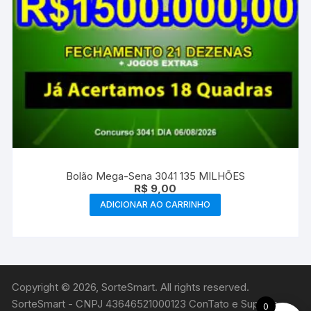
Bolão Mega-Sena 3041 135 MILHÕES
R$
9,00
ADICIONAR AO CARRINHO
Copyright © 2026, SorteSmart. All rights reserved.
SorteSmart - CNPJ 43646521000123 ConTato e Suporte
0