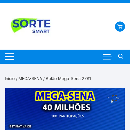
Pular
para
o
conteúdo
Início
/
MEGA-SENA
/ Bolão Mega-Sena 2781