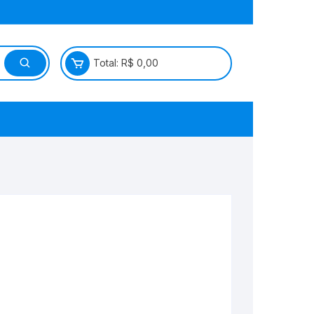
Total:
R$
0,00