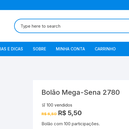
Pesquisar
por:
IAS E DICAS
SOBRE
MINHA CONTA
CARRINHO
Termos de Uso
Política de Privacidade
Bolão Mega-Sena 2780
🛒 100 vendidos
O
O
R$
5,50
R$
6,50
preço
preço
original
atual
Bolão com 100 participações.
era:
é:
R$ 6,50.
R$ 5,50.