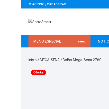
Pular
ACESSO / CADASTRAR
para
o
conteúdo
MENU ESPECIAL
NOTÍC
Início
/
MEGA-SENA
/ Bolão Mega-Sena 2780
Oferta!